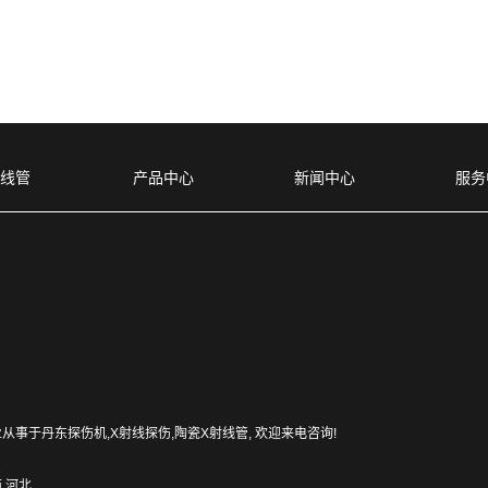
射线管
产品中心
新闻中心
服务
 专业从事于
丹东探伤机
,
X射线探伤
,
陶瓷X射线管
, 欢迎来电咨询!
西
河北