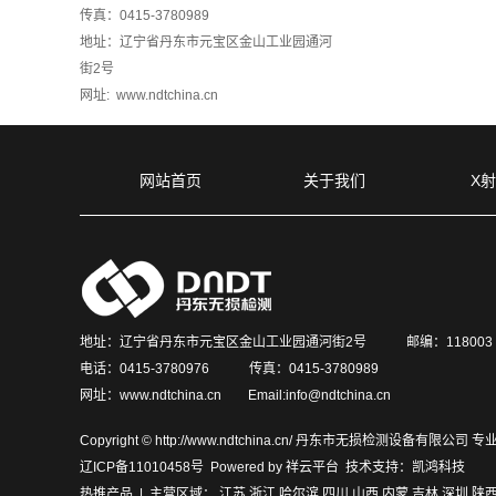
传真：0415-3780989
地址：辽宁省丹东市元宝区金山工业园通河
街2号
网址: www.ndtchina.cn
网站首页
关于我们
X
地址：辽宁省丹东市元宝区金山工业园通河街2号 邮编：118003
电话：0415-3780976 传真：0415-3780989
网址：www.ndtchina.cn Email:info@ndtchina.cn
Copyright © http://www.ndtchina.cn/ 丹东市无损检测设备有限公司
辽ICP备11010458号
Powered by
祥云平台
技术支持：
凯鸿科技
热推产品
| 主营区域：
江苏
浙江
哈尔滨
四川
山西
内蒙
吉林
深圳
陕