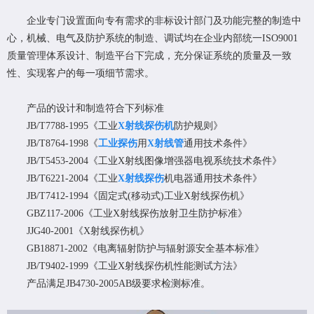
企业专门设置面向专有需求的非标设计部门及功能完整的制造中
心，机械、电气及防护系统的制造、调试均在企业内部统一ISO9001
质量管理体系设计、制造平台下完成，充分保证系统的质量及一致
性、实现客户的每一项细节需求。
产品的设计和制造符合下列标准
JB/T7788-1995《工业
X射线探伤机
防护规则》
JB/T8764-1998《
工业探伤
用
X射线管
通用技术条件》
JB/T5453-2004《工业X射线图像增强器电视系统技术条件》
JB/T6221-2004《工业
X射线探伤
机电器通用技术条件》
JB/T7412-1994《固定式(移动式)工业X射线探伤机》
GBZ117-2006《工业X射线探伤放射卫生防护标准》
JJG40-2001《X射线探伤机》
GB18871-2002《电离辐射防护与辐射源安全基本标准》
JB/T9402-1999《工业X射线探伤机性能测试方法》
产品满足JB4730-2005AB级要求检测标准。