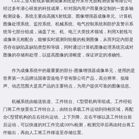
CDZ工业X射线多轴测成像系统是丹东市无损检测设备有限公司
经过多年潜心研发的科技成果，针对国内用户而量身定制的一套多轴
检测设备。系统主要由高频X射线源、图像增强器成像单元、计算机
图像处理系统、监控系统、机械系统、电气控制系统和防护及警示系
统等七部分组成，涵盖了光、机、电三大类技术领域，利用X射线与
成像单元相配合，能够实时观测到轮毂的检测图像，从而判定内部是
否存在缺陷及缺陷类型和等级，同时通过计算机图像处理系统完成对
图像的存储和处理，以提高图像的清晰度，保证评定的准确性。
作为成像系统中的最重要的部分-图像增强器成像单元，使用的是
世界第一大品牌法国泰雷兹电子管有限公司产品，高分辨率、低噪
声、动态范围大是其产品的主要特点，为用户提供可靠的图像信息。
机械系统由输送轨道、工件转台、C型臂机构等组成。工件经铅
门将工件放置在工件转台上，由转台承载工件运动到待检区域，再配
合C型臂机构的左右径向运动、上下升降、左右平移以及工件转台前
后运动，可以快速的对工件完成100%检测，检测完毕后再由转台将工
件输出，再由人工将工件移送至存储位置。