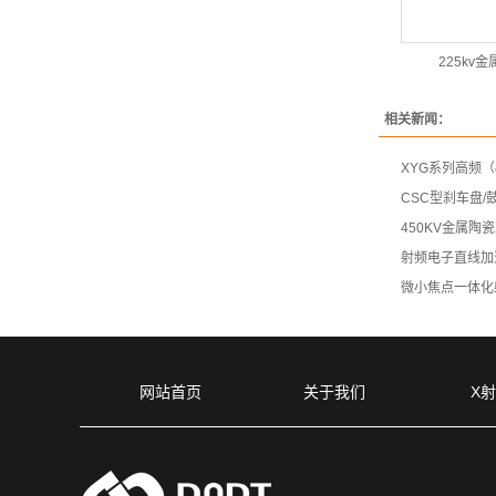
225kv
相关新闻：
XYG系列高频（
CSC型刹车盘/
450KV金属陶
射频电子直线加
微小焦点一体化
网站首页
关于我们
X