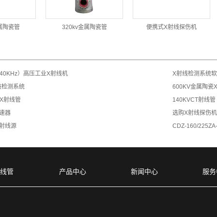
金属陶瓷管
320kv金属陶瓷管
便携式X射线探伤机
40KHz）高压工业X射线机
X射线检测系统
鼓检测系统
600KV金属陶瓷
瓷X射线管
140KVCT射线管
速器
选购X射线探伤
射线源
CDZ-160/22
射线管
产品中心
新闻中心
服务