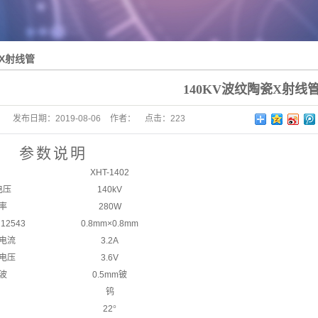
瓷X射线管
140KV波纹陶瓷X射线
发布日期：
2019-08-06
作者：
点击：
223
参
数
说
明
XHT-1402
电压
140kV
率
280W
12543
0.8mm
×
0.8mm
电流
3.2A
电压
3.6V
波
0.5mm
铍
钨
22
°