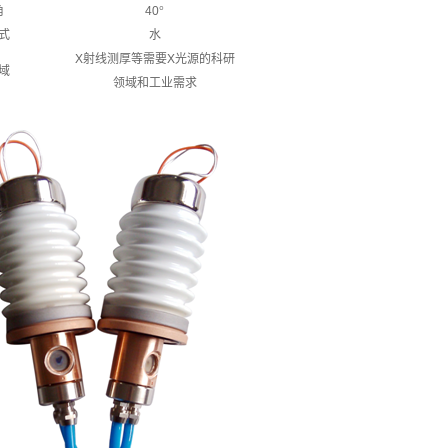
角
40
°
式
水
X
射线测厚等需要
X
光源的科研
域
领域和工业需求