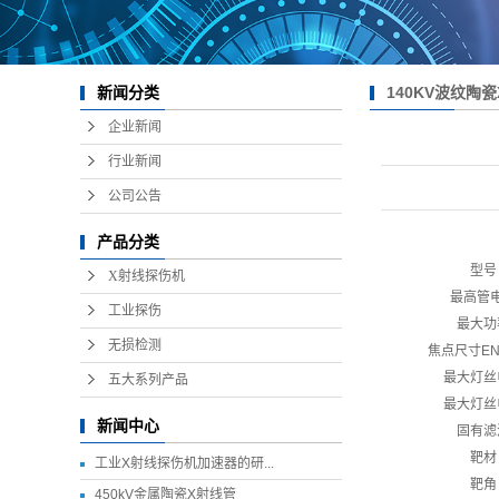
140KV波纹陶
新闻分类
企业新闻
行业新闻
公司公告
产品分类
型号
X射线探伤机
最高管
工业探伤
最大功
无损检测
焦点尺寸
EN
最大灯丝
五大系列产品
最大灯丝
新闻中心
固有滤
靶材
工业X射线探伤机加速器的研...
靶角
450kV金属陶瓷X射线管